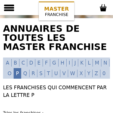
ANNUAIRES DE
TOUTES LES
MASTER FRANCHISE
A
B
C
D
E
F
G
H
I
J
K
L
M
N
O
P
Q
R
S
T
U
V
W
X
Y
Z
0
LES FRANCHISES QUI COMMENCENT PAR
LA LETTRE P
Trier les franchises :