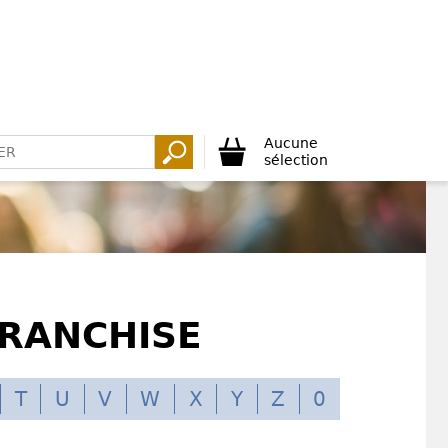
Aucune
sélection
FRANCHISE
T
U
V
W
X
Y
Z
0