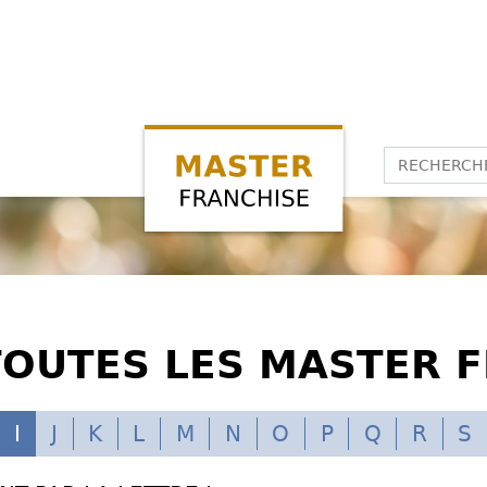
TOUTES LES MASTER 
I
J
K
L
M
N
O
P
Q
R
S