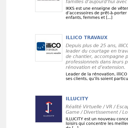
familles d’aujourd’hui avec 
IKKS est une enseigne de vête
d’accessoires de prêt-à-porte
enfants, femmes et [...]
ILLICO TRAVAUX
Depuis plus de 25 ans, illiC
leader du courtage en trava
de chantier, accompagne pa
professionnels dans leurs p
rénovation et d’extension.
Leader de la rénovation, illiC
ses clients, qu’ils soient particul
ILLUCITY
Réalité Virtuelle / VR / Es
Game / Divertissement / Loi
ILLUCITY est un nouveau conce
loisirs qui concentre les meill