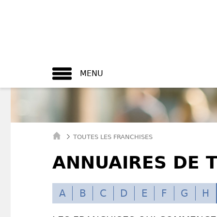
MENU
TOUTES LES FRANCHISES
ANNUAIRES DE 
A
B
C
D
E
F
G
H