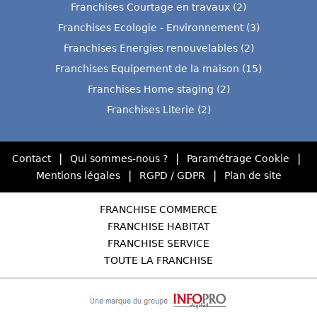
Franchises Courtage en travaux (2)
Franchises Ecologie - Environnement (3)
Franchises Energies renouvelables (2)
Franchises Equipement de la maison (15)
Franchises Home staging (2)
Franchises Literie (2)
|
|
|
Contact
Qui sommes-nous ?
Paramétrage Cookie
|
|
Mentions légales
RGPD / GDPR
Plan de site
FRANCHISE COMMERCE
FRANCHISE HABITAT
FRANCHISE SERVICE
TOUTE LA FRANCHISE