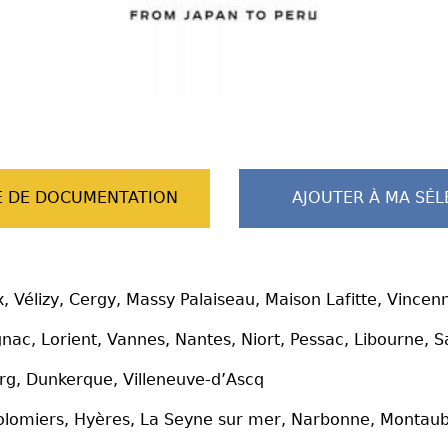
 DE DOCUMENTATION
AJOUTER À MA SÉL
, Vélizy, Cergy, Massy Palaiseau, Maison Lafitte, Vincen
c, Lorient, Vannes, Nantes, Niort, Pessac, Libourne, Sa
rg, Dunkerque, Villeneuve-d’Ascq
 Colomiers, Hyères, La Seyne sur mer, Narbonne, Montau