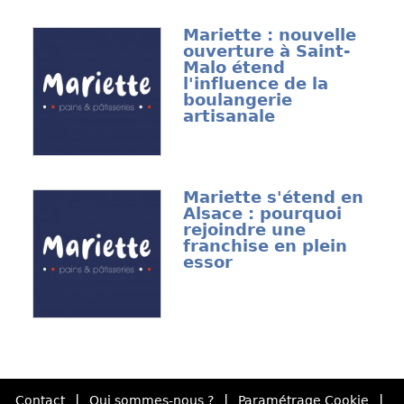
Mariette : nouvelle
ouverture à Saint-
Malo étend
l'influence de la
boulangerie
artisanale
Mariette s'étend en
Alsace : pourquoi
rejoindre une
franchise en plein
essor
|
|
|
Contact
Qui sommes-nous ?
Paramétrage Cookie