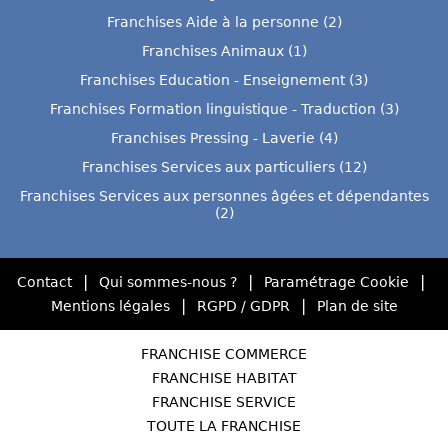
Franchises Aide à la personne (2)
Franchises Animaux (1)
Franchises Education - Enseignement (3)
Franchises Formation linguistique - Traduction (3)
Franchises Pressing - Laverie (4)
Franchises Services aux particuliers (12)
Franchises Services aux personnes âgées et dépendantes
(2)
|
|
|
Contact
Qui sommes-nous ?
Paramétrage Cookie
|
|
Mentions légales
RGPD / GDPR
Plan de site
FRANCHISE COMMERCE
FRANCHISE HABITAT
FRANCHISE SERVICE
TOUTE LA FRANCHISE