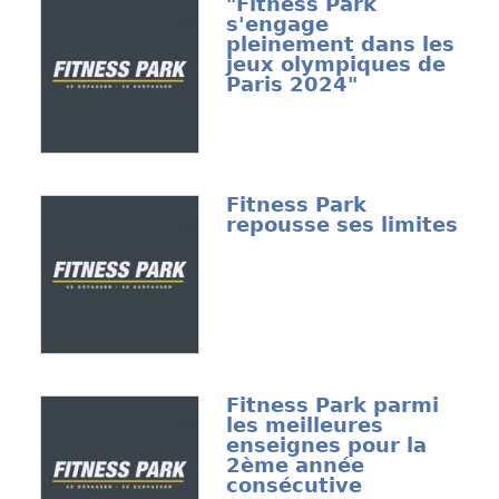
"Fitness Park
s'engage
pleinement dans les
jeux olympiques de
Paris 2024"
Fitness Park
repousse ses limites
Fitness Park parmi
les meilleures
enseignes pour la
2ème année
consécutive