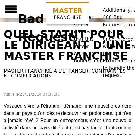
Your
Additionally, 
Bad
browser
400 Bad
sent a
Request erro
QUEL STATUT POUR
request
was
Request
that this
encountered
LE DIRIGEANT D’UNE
server
while trying t
MASTER FRANCHISE
could not
use an
understand.
ErrorDocume
to handle the
MASTER FRANCHISÉ À L'ÉTRANGER, CONTRAINTES
request.
ET COMPLICATIONS
Publié le
20/11/2014 04:35:00
Voyager, vivre à l'étranger, démarrer une nouvelle carrière
dans un pays qu'on désire découvrir en profondeur, qui n'en
a jamais rêvé ? Pour un entrepreneur, créer une nouvelle
activité dans un pays différent n'est pas facile. Tout comme
la franchise est un tremplin pour les créateurs d'entreprise