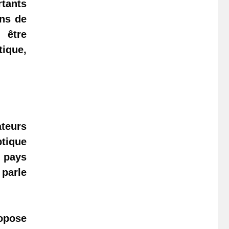
rtants
ons de
 être
ique,
ateurs
ptique
e pays
 parle
ropose