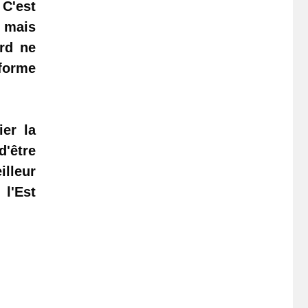
 C'est
 mais
ord ne
-forme
ier la
d'être
illeur
 l'Est