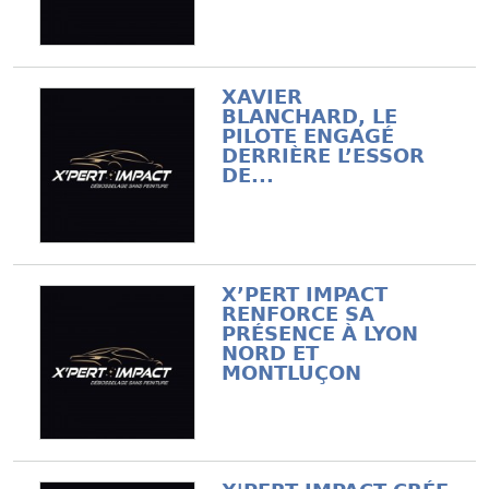
XAVIER
BLANCHARD, LE
PILOTE ENGAGÉ
DERRIÈRE L’ESSOR
DE...
X’PERT IMPACT
RENFORCE SA
PRÉSENCE À LYON
NORD ET
MONTLUÇON