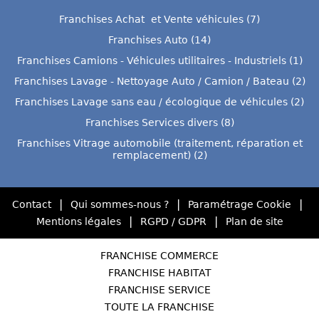
Franchises Achat et Vente véhicules (7)
Franchises Auto (14)
Franchises Camions - Véhicules utilitaires - Industriels (1)
Franchises Lavage - Nettoyage Auto / Camion / Bateau (2)
Franchises Lavage sans eau / écologique de véhicules (2)
Franchises Services divers (8)
Franchises Vitrage automobile (traitement, réparation et
remplacement) (2)
|
|
|
Contact
Qui sommes-nous ?
Paramétrage Cookie
|
|
Mentions légales
RGPD / GDPR
Plan de site
FRANCHISE COMMERCE
FRANCHISE HABITAT
FRANCHISE SERVICE
TOUTE LA FRANCHISE