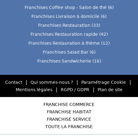
Franchises Coffee shop - Salon de thé (6)
Franchises Livraison à domicile (6)
Franchises Restauration (33)
Franchises Restauration rapide (42)
Franchises Restauration à thème (12)
Franchises Salad Bar (6)
Franchises Sandwicherie (16)
|
|
|
Contact
Qui sommes-nous ?
Paramétrage Cookie
|
|
Mentions légales
RGPD / GDPR
Plan de site
FRANCHISE COMMERCE
FRANCHISE HABITAT
FRANCHISE SERVICE
TOUTE LA FRANCHISE